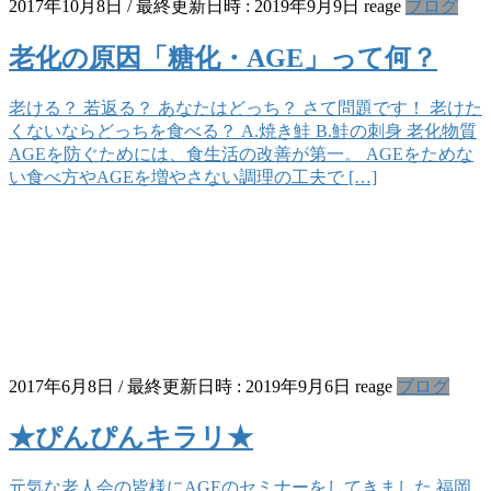
2017年10月8日
/ 最終更新日時 :
2019年9月9日
reage
ブログ
老化の原因「糖化・AGE」って何？
老ける？ 若返る？ あなたはどっち？ さて問題です！ 老けた
くないならどっちを食べる？ A.焼き鮭 B.鮭の刺身 老化物質
AGEを防ぐためには、食生活の改善が第一。 AGEをためな
い食べ方やAGEを増やさない調理の工夫で […]
2017年6月8日
/ 最終更新日時 :
2019年9月6日
reage
ブログ
★ぴんぴんキラリ★
元気な老人会の皆様にAGEのセミナーをしてきました 福岡