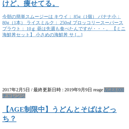
けど、痩せてる。
今朝の簡単スムージーは キウイ： 85g（1個） バナナ小：
80g（1本） ライスミルク： 250㎖ ブロッコリースーパース
プラウト： 10ｇ 昼は先週も食べたんですが・・・。 【ミニ
海鮮丼セット】 小さめの海鮮丼 サ […]
2017年2月5日
/ 最終更新日時 :
2019年9月9日
reage
AGE8,000
チャレンジ
【AGE制限中】うどんとそばはどっ
ち？