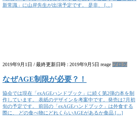
新常識」に山岸先生が出演予定です。 是非、 […]
2019年9月1日
/ 最終更新日時 :
2019年9月5日
reage
ブログ
なぜAGE制限が必要？！
協会では現在「exAGEハンドブック」に続く第2弾の本を制
作しています。 表紙のデザインを考案中です。発売は7月初
旬の予定です。 前回の「exAGEハンドブック」は外食する
際に、 どの食べ物にどれくらいAGEがあるか食品 […]