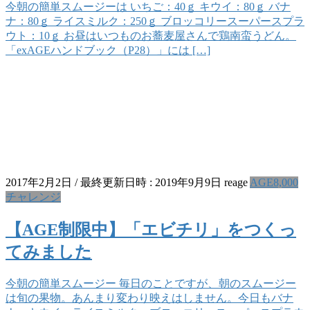
今朝の簡単スムージーは いちご：40ｇ キウイ：80ｇ バナ
ナ：80ｇ ライスミルク：250ｇ ブロッコリースーパースプラ
ウト：10ｇ お昼はいつものお蕎麦屋さんで鶏南蛮うどん。
「exAGEハンドブック（P28）」には […]
2017年2月2日
/ 最終更新日時 :
2019年9月9日
reage
AGE8,000
チャレンジ
【AGE制限中】「エビチリ」をつくっ
てみました
今朝の簡単スムージー 毎日のことですが、朝のスムージー
は旬の果物。あんまり変わり映えはしません。今日もバナ