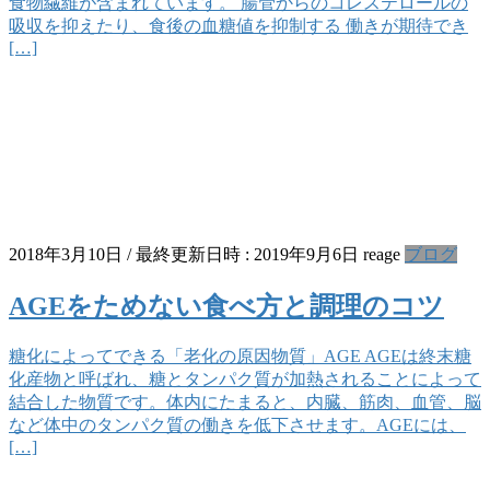
食物繊維が含まれています。 腸管からのコレステロールの
吸収を抑えたり、食後の血糖値を抑制する 働きが期待でき
[…]
2018年3月10日
/ 最終更新日時 :
2019年9月6日
reage
ブログ
AGEをためない食べ方と調理のコツ
糖化によってできる「老化の原因物質」AGE AGEは終末糖
化産物と呼ばれ、糖とタンパク質が加熱されることによって
結合した物質です。体内にたまると、内臓、筋肉、血管、脳
など体中のタンパク質の働きを低下させます。AGEには、
[…]