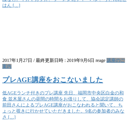
はん […]
2017年1月27日
/ 最終更新日時 :
2019年9月6日
reage
講座のご
案内
プレAGE講座をおこないました
低AGEランチ付きのプレ講座 先日、福岡市中央区白金の和
食 並木屋さんの昼間の時間をお借りして、協会認定講師の
前田さんによるプレAGE講座がおこなわれると聞いて、ち
ょっと覗きに行かせていただきました。9名の参加者のみな
さ […]