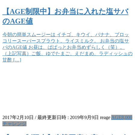
【AGE制限中】お弁当に入れた塩サバ
のAGE値
今朝の簡単スムージーは イチゴ、キウイ、バナナ、ブロッ
コリースーパースプラウト、ライスミルク。 お弁当の塩サ
バのAGE値 お昼は、ぱぱっとお弁当めずらしく（笑）。
（上記写真）ご飯、ゆでたまご、えだまめ、ラディッシュの
甘酢 […]
2017年2月10日
/ 最終更新日時 :
2019年9月9日
reage
AGE8,000
チャレンジ