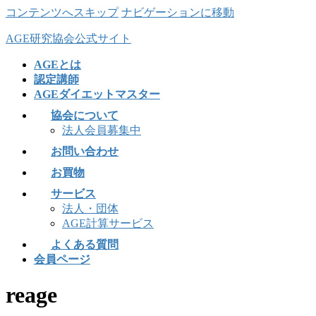
コンテンツへスキップ
ナビゲーションに移動
AGE研究協会公式サイト
AGEとは
認定講師
AGEダイエットマスター
協会について
法人会員募集中
お問い合わせ
お買物
サービス
法人・団体
AGE計算サービス
よくある質問
会員ページ
reage