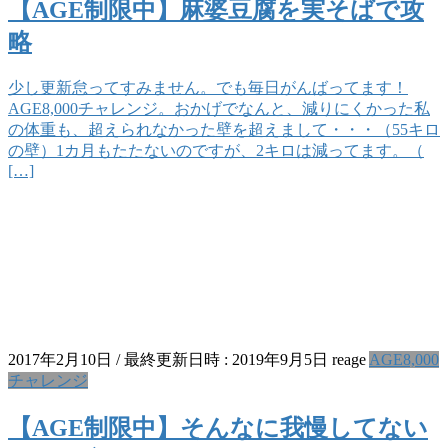
【AGE制限中】麻婆豆腐を実そばで攻
略
少し更新怠ってすみません。でも毎日がんばってます！
AGE8,000チャレンジ。おかげでなんと、減りにくかった私
の体重も、超えられなかった壁を超えまして・・・（55キロ
の壁）1カ月もたたないのですが、2キロは減ってます。（
[…]
2017年2月10日
/ 最終更新日時 :
2019年9月5日
reage
AGE8,000
チャレンジ
【AGE制限中】そんなに我慢してない