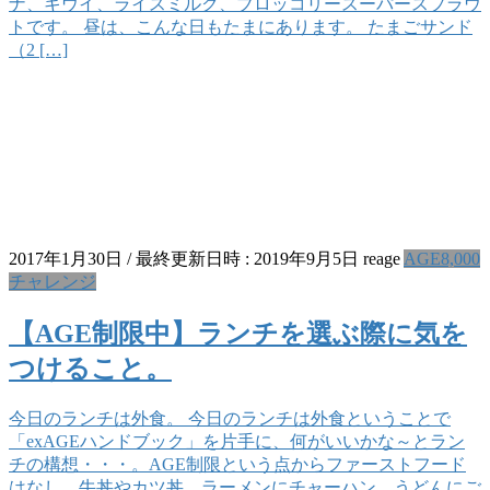
ナ、キウイ、ライスミルク、ブロッコリースーパースプラウ
トです。 昼は、こんな日もたまにあります。 たまごサンド
（2 […]
2017年1月30日
/ 最終更新日時 :
2019年9月5日
reage
AGE8,000
チャレンジ
【AGE制限中】ランチを選ぶ際に気を
つけること。
今日のランチは外食。 今日のランチは外食ということで
「exAGEハンドブック」を片手に、何がいいかな～とラン
チの構想・・・。AGE制限という点からファーストフード
はなし。牛丼やカツ丼、ラーメンにチャーハン、うどんにご