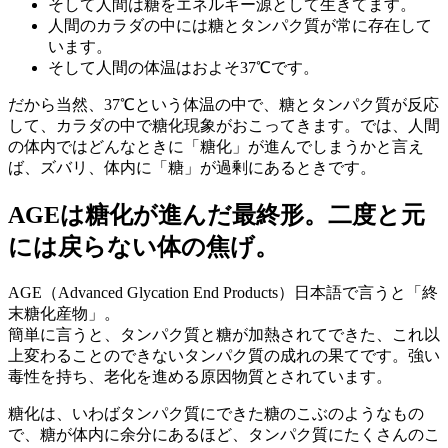
そして人間は糖をエネルギー源として生きてます。
人間のカラダの中には糖とタンパク質が常に存在して
います。
そして人間の体温はおよそ37℃です。
だから当然、37℃という体温の中で、糖とタンパク質が反応
して、カラダの中で糖化現象がおこってきます。では、人間
の体内ではどんなときに「糖化」が進んでしまうかと言え
ば、ズバリ、体内に「糖」が過剰にあるときです。
AGEは糖化が進んだ最終形。二度と元
には戻らない体の焦げ。
AGE（Advanced Glycation End Products）日本語で言うと「終
末糖化産物」。
簡単に言うと、タンパク質と糖が加熱されてできた、これ以
上変わることのできないタンパク質の成れの果てです。強い
毒性を持ち、老化を進める原因物質とされています。
糖化は、いわばタンパク質にできた糖のこぶのようなもの
で、糖が体内に余分にあるほど、タンパク質にたくさんのこ