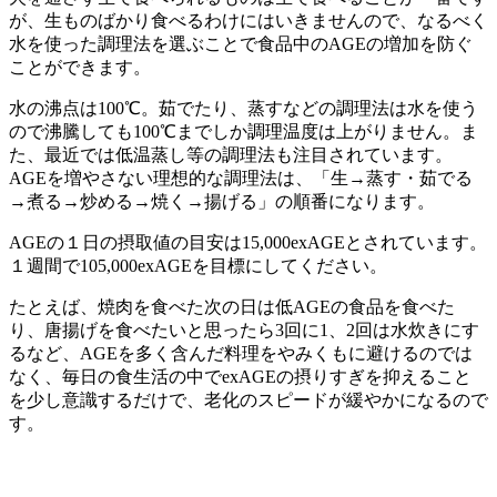
が、生ものばかり食べるわけにはいきませんので、なるべく
水を使った調理法を選ぶことで食品中のAGEの増加を防ぐ
ことができます。
水の沸点は100℃。茹でたり、蒸すなどの調理法は水を使う
ので沸騰しても100℃までしか調理温度は上がりません。ま
た、最近では低温蒸し等の調理法も注目されています。
AGEを増やさない理想的な調理法は、「生→蒸す・茹でる
→煮る→炒める→焼く→揚げる」の順番になります。
AGEの１日の摂取値の目安は15,000exAGEとされています。
１週間で105,000exAGEを目標にしてください。
たとえば、焼肉を食べた次の日は低AGEの食品を食べた
り、唐揚げを食べたいと思ったら3回に1、2回は水炊きにす
るなど、AGEを多く含んだ料理をやみくもに避けるのでは
なく、毎日の食生活の中でexAGEの摂りすぎを抑えること
を少し意識するだけで、老化のスピードが緩やかになるので
す。