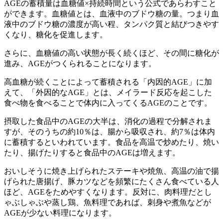
AGEの蓄積量は血糖値×持続時間という公式であらわすこと
ができます。血糖値とは、血液中のブドウ糖の量。つまり血
液中のブドウ糖の濃度が高い程、タンパク質と結びつきやす
くなり、糖化を促進します。
さらに、血糖値の高い状態が長く続くほど、その間に糖化が
進み、AGEがつくられることになります。
高血糖が続くことによって蓄積される「内因的AGE」に加
えて、「外因的なAGE」とは、メイラード反応を起こした
食べ物を食べることで体内に入ってくるAGEのことです。
摂取した食品中のAGEの大半は、消化の過程で分解されま
すが、そのうちの約10％は、腸から吸収され、約7％は体内
に蓄積するといわれています。食品を高温で炒めたり、焼い
たり、揚げたりすると食品中のAGEは増えます。
おいしそうに焼き上げられたステーキや焼魚、高温の油で揚
げられた唐揚げ、豚カツなどを頻繁にたくさん食べている人
ほど、AGEをためやすくなります。反対に、肉料理だとし
ゃぶしゃぶや蒸し鶏、魚料理であれば、刺身や煮魚などが
AGEが少ない料理になります。