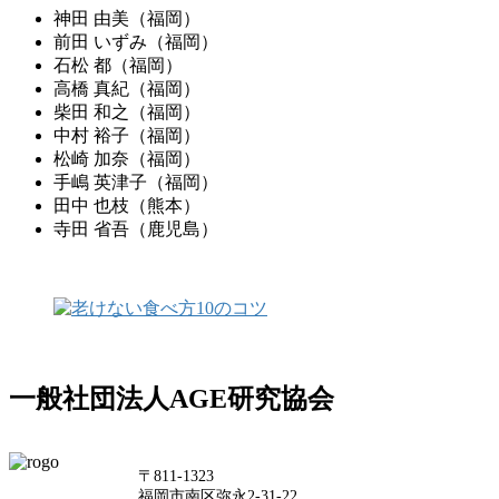
神田 由美（福岡）
前田 いずみ（福岡）
石松 都（福岡）
高橋 真紀（福岡）
柴田 和之（福岡）
中村 裕子（福岡）
松崎 加奈（福岡）
手嶋 英津子（福岡）
田中 也枝（熊本）
寺田 省吾（鹿児島）
一般社団法人AGE研究協会
〒811-1323
福岡市南区弥永2-31-22