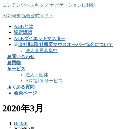
コンテンツへスキップ
ナビゲーションに移動
AGE研究協会公式サイト
AGEとは
認定講師
AGEダイエットマスター
協会について
法人会員募集中
お問い合わせ
お買物
サービス
法人・団体
AGE計算サービス
よくある質問
会員ページ
2020年3月
HOME