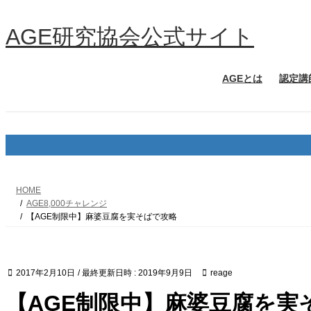
コ
ナ
ン
ビ
AGE研究協会公式サイト
テ
ゲ
ン
ー
ツ
シ
AGEとは
認定講
へ
ョ
ス
ン
キ
に
ッ
移
プ
動
HOME
AGE8,000チャレンジ
【AGE制限中】麻婆豆腐を実そばで攻略
2017年2月10日
/ 最終更新日時 :
2019年9月9日
reage
【AGE制限中】麻婆豆腐を実