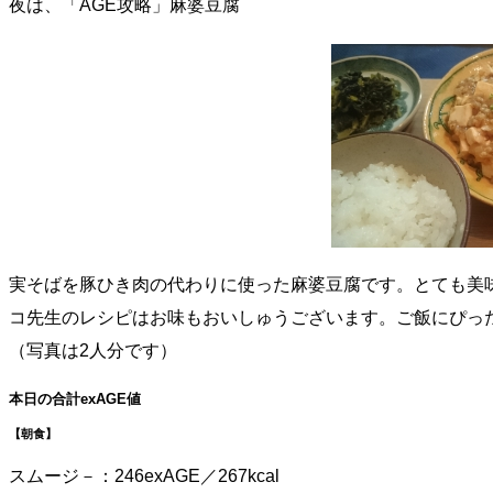
夜は、「AGE攻略」麻婆豆腐
実そばを豚ひき肉の代わりに使った麻婆豆腐です。とても美
コ先生のレシピはお味もおいしゅうございます。ご飯にぴっ
（写真は2人分です）
本日の合計exAGE値
【朝食】
スムージ－：246exAGE／267kcal