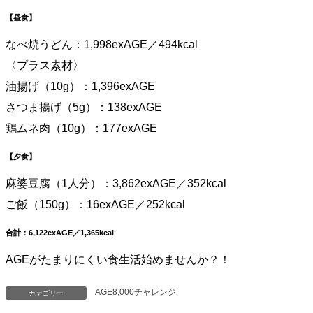
【昼食】
なべ焼うどん：1,998exAGE／494kcal
〈プラス素材〉
油揚げ（10g）：1,396exAGE
さつま揚げ（5g）：138exAGE
鶏ムネ肉（10g）：177exAGE
【夕食】
麻婆豆腐（1人分）：3,862exAGE／352kcal
ご飯（150g）：16exAGE／252kcal
合計：6,122exAGE／1,365kcal
AGEがたまりにくい食生活始めませんか？！
AGE8,000チャレンジ
カテゴリー