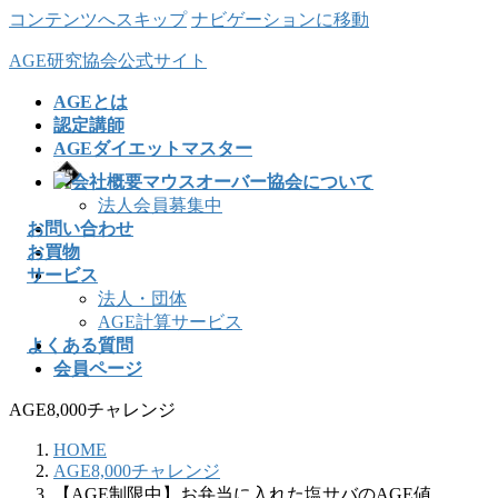
コンテンツへスキップ
ナビゲーションに移動
AGE研究協会公式サイト
AGEとは
認定講師
AGEダイエットマスター
協会について
法人会員募集中
お問い合わせ
お買物
サービス
法人・団体
AGE計算サービス
よくある質問
会員ページ
AGE8,000チャレンジ
HOME
AGE8,000チャレンジ
【AGE制限中】お弁当に入れた塩サバのAGE値