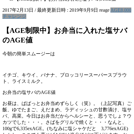
2017年2月13日
/ 最終更新日時 :
2019年9月9日
reage
AGE8,000
チャレンジ
【AGE制限中】お弁当に入れた塩サバ
のAGE値
今朝の簡単スムージーは
イチゴ、キウイ、バナナ、ブロッコリースーパースプラウ
ト、ライスミルク。
お弁当の塩サバのAGE値
お昼は、ぱぱっとお弁当めずらしく（笑）。（上記写真）ご
飯、ゆでたまご、えだまめ、ラディッシュの甘酢漬け、塩サ
バ、高菜。今日はお弁当だからヘルシーと、思うでしょ？ウ
カツでした・・・。さばをグリルで焼くと・・・なんと、
100gで6,335exAGE。(ちなみに塩シャケだと 3,776exAGE)