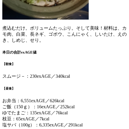
煮込むだけ。ボリュームたっぷり。そして美味！材料は、カ
モ肉、白菜、長ネギ、ゴボウ、こんにゃく、しいたけ、えの
き、しめじ、せり。
本日の合計exAGE値
【朝食】
スムージ－：230exAGE／340kcal
【昼食】
お弁当：6,551exAGE／626kcal
ご飯（150ｇ）：16exAGE／252kcal
ゆでたまご：135exAGE／76kcal
枝豆：65exAGE／7kcal
塩サバ（100g）：6,335exAGE／291kcal